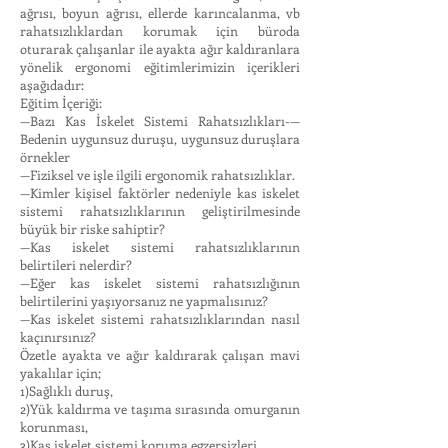
ağrısı, boyun ağrısı, ellerde karıncalanma, vb
rahatsızlıklardan korumak için büroda
oturarak çalışanlar ile ayakta ağır kaldıranlara
yönelik ergonomi eğitimlerimizin içerikleri
aşağıdadır:
Eğitim İçeriği:
—Bazı Kas İskelet Sistemi Rahatsızlıkları-—
Bedenin uygunsuz duruşu, uygunsuz duruşlara
örnekler
—Fiziksel ve işle ilgili ergonomik rahatsızlıklar.
—Kimler kişisel faktörler nedeniyle kas iskelet
sistemi rahatsızlıklarının geliştirilmesinde
büyük bir riske sahiptir?
—Kas iskelet sistemi rahatsızlıklarının
belirtileri nelerdir?
—Eğer kas iskelet sistemi rahatsızlığının
belirtilerini yaşıyorsanız ne yapmalısınız?
—Kas iskelet sistemi rahatsızlıklarından nasıl
kaçınırsınız?
Özetle ayakta ve ağır kaldırarak çalışan mavi
yakalılar için;
1)Sağlıklı duruş,
2)Yük kaldırma ve taşıma sırasında omurganın
korunması,
3)Kas iskelet sistemi koruma egzersizleri.