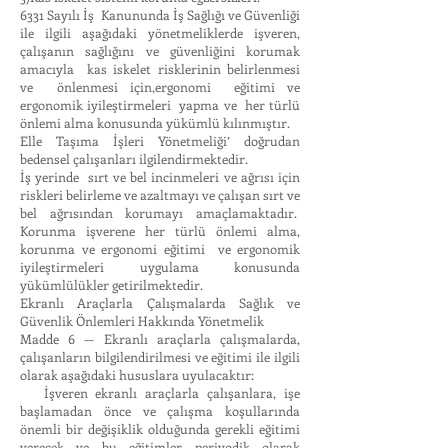
6331 Sayılı İş Kanununda İş Sağlığı ve Güvenliği
ile ilgili aşağıdaki yönetmeliklerde işveren,
çalışanın sağlığını ve güvenliğini korumak
amacıyla kas iskelet risklerinin belirlenmesi
ve önlenmesi için,ergonomi eğitimi ve
ergonomik iyileştirmeleri yapma ve her türlü
önlemi alma konusunda yükümlü kılınmıştır.
Elle Taşıma İşleri Yönetmeliği’ doğrudan
bedensel çalışanları ilgilendirmektedir.
İş yerinde sırt ve bel incinmeleri ve ağrısı için
riskleri belirleme ve azaltmayı ve çalışan sırt ve
bel ağrısından korumayı amaçlamaktadır.
Korunma işverene her türlü önlemi alma,
korunma ve ergonomi eğitimi ve ergonomik
iyileştirmeleri uygulama konusunda
yükümlülükler getirilmektedir.
Ekranlı Araçlarla Çalışmalarda Sağlık ve
Güvenlik Önlemleri Hakkında Yönetmelik
Madde 6 — Ekranlı araçlarla çalışmalarda,
çalışanların bilgilendirilmesi ve eğitimi ile ilgili
olarak aşağıdaki hususlara uyulacaktır:
İşveren ekranlı araçlarla çalışanlara, işe
başlamadan önce ve çalışma koşullarında
önemli bir değişiklik olduğunda gerekli eğitimi
verecek ve bu eğitimler periyodik olarak